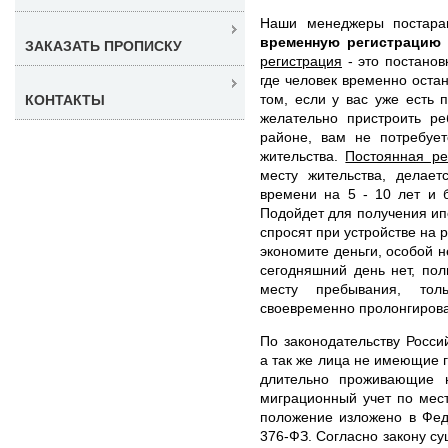
Наши менеджеры постар
временную регистрацию
ЗАКАЗАТЬ ПРОПИСКУ
регистрация
- это постанов
где человек временно оста
том, если у вас уже есть 
КОНТАКТЫ
желательно пристроить ре
районе, вам не потребует
жительства.
Постоянная ре
месту жительства, делае
времени на 5 - 10 лет и 
Подойдет для получения ипо
спросят при устройстве на 
экономите деньги, особой 
сегодняшний день нет, по
месту пребывания, тол
своевременно пролонгирова
По законодательству Росси
а так же лица не имеющие 
длительно проживающие 
миграционный учет по мес
положение изложено в Фед
376-ФЗ. Согласно закону су